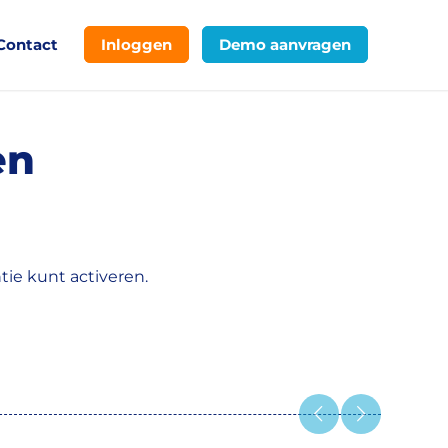
Contact
Inloggen
Demo aanvragen
en
ie kunt activeren.