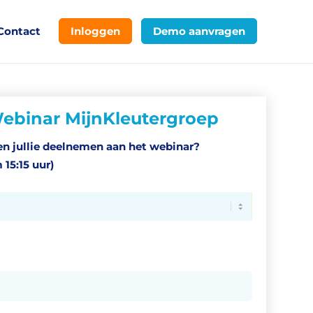
Contact
Inloggen
Demo aanvragen
Webinar MijnKleutergroep
n jullie deelnemen aan het webinar?
 15:15 uur)